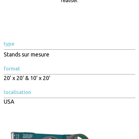
réaliser.
type
Stands sur mesure
format
20' x 20' & 10' x 20'
localisation
USA