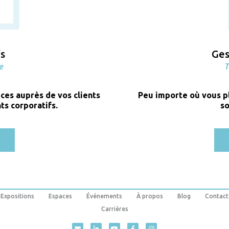
Ges
fs
T
e
Peu importe où vous p
ces auprès de vos clients
so
ts corporatifs.
Expositions
Espaces
Événements
À propos
Blog
Contact
Carrières