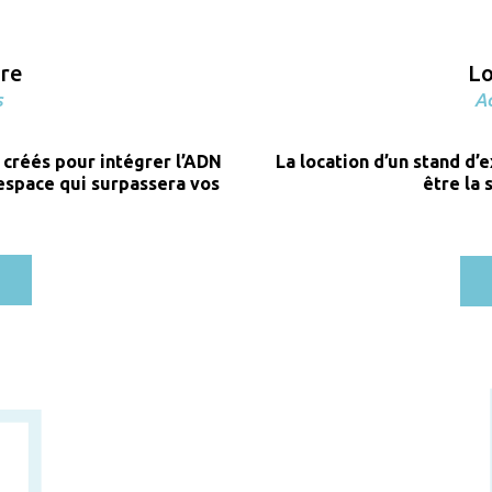
ure
Lo
s
Ac
 créés pour intégrer l’ADN
La location d’un stand d’
 espace qui surpassera vos
être la 